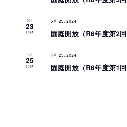
ト
ナ
。
の
ビ
キ
5月
5月 23, 2024
ー
カ
23
ゲ
ワ
園庭開放（R6年度第2
2024
レ
ー
ー
ド
ン
シ
で
4月
4月 25, 2024
25
ダ
イ
ョ
園庭開放（R6年度第1
2024
ベ
ー
ン
ン
ト
を
を
表
検
索
示
し
ま