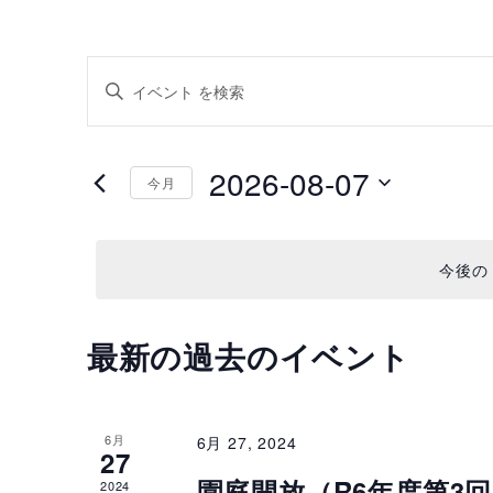
イ
キ
ー
ベ
ワ
ン
2026-08-07
ー
今月
ド
ト
日
を
付
を
入
今後の
を
力
検
選
し
択
最新の過去のイベント
イ
索
て
く
ベ
し
だ
6月
ン
6月 27, 2024
て
さ
27
い
園庭開放（R6年度第3
2024