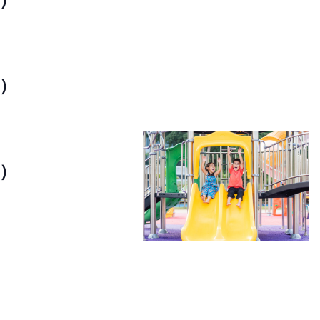
シ
ョ
ン
回）
回）