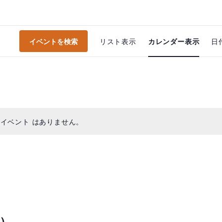
イ
イベントを検索
リスト表示
カレンダー表示
日
ベ
ン
ト
ビ
 イベント はありません。
ュ
ー
ナ
ビ
ゲ
ー
回）