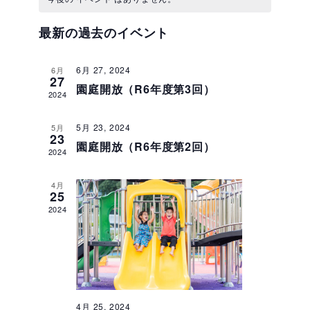
ン
ン
ダ
を
ベ
ー
ト
最新の過去のイベント
選
ト
ン
表
択
ビ
示
を
6月 27, 2024
ト
6月
ュ
27
園庭開放（R6年度第3回）
2024
検
の
ー
索
カ
5月 23, 2024
ナ
5月
23
園庭開放（R6年度第2回）
し
2024
ビ
レ
ゲ
て
ン
4月
25
ー
ナ
2024
ダ
シ
ビ
ー
ョ
ゲ
ン
ー
4月 25, 2024