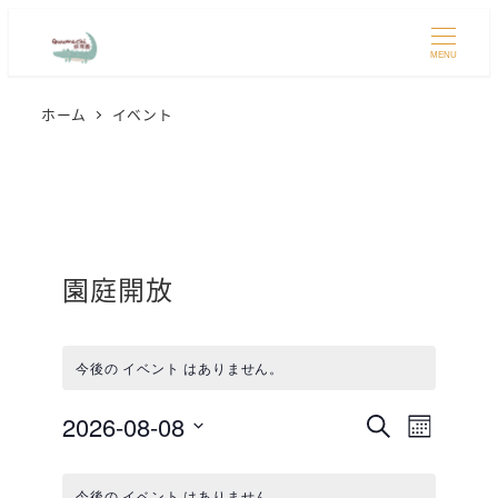
MENU
ホーム
イベント
園庭開放
今後の イベント はありません。
2026-08-08
イ
イ
検
カ
索
日
レ
ベ
ベ
イ
付
ン
今後の イベント はありません。