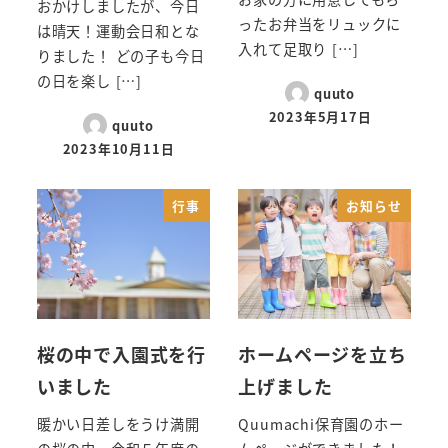
おかけしましたが、今日
ったお弁当をリュックに
は晴天！運動会日和とな
入れて足取り […]
りました！ どの子も今日
の日を楽し […]
quuto
2023年5月17日
quuto
2023年10月11日
行事
お知らせ
桜の中で入園式を行
ホームページを立ち
いました
上げました
暖かい日差しをうけ満開
Quumachi保育園のホー