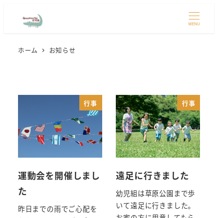
MENU
ホーム
お知らせ
行事
行事
運動会を開催しまし
遠足に行きました
た
幼児組は草原公園まで歩
いて遠足に行きました。
昨日までの雨でご心配を
お家の方に用意してもら